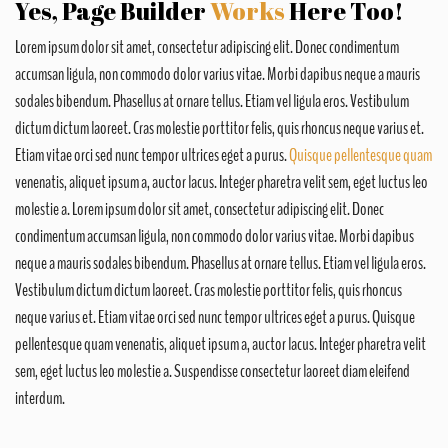
Yes, Page Builder
Works
Here Too!
Lorem ipsum dolor sit amet, consectetur adipiscing elit. Donec condimentum
accumsan ligula, non commodo dolor varius vitae. Morbi dapibus neque a mauris
sodales bibendum. Phasellus at ornare tellus. Etiam vel ligula eros. Vestibulum
dictum dictum laoreet. Cras molestie porttitor felis, quis rhoncus neque varius et.
Etiam vitae orci sed nunc tempor ultrices eget a purus.
Quisque pellentesque quam
venenatis, aliquet ipsum a, auctor lacus. Integer pharetra velit sem, eget luctus leo
molestie a. Lorem ipsum dolor sit amet, consectetur adipiscing elit. Donec
condimentum accumsan ligula, non commodo dolor varius vitae. Morbi dapibus
neque a mauris sodales bibendum. Phasellus at ornare tellus. Etiam vel ligula eros.
Vestibulum dictum dictum laoreet. Cras molestie porttitor felis, quis rhoncus
neque varius et. Etiam vitae orci sed nunc tempor ultrices eget a purus. Quisque
pellentesque quam venenatis, aliquet ipsum a, auctor lacus. Integer pharetra velit
sem, eget luctus leo molestie a. Suspendisse consectetur laoreet diam eleifend
interdum.