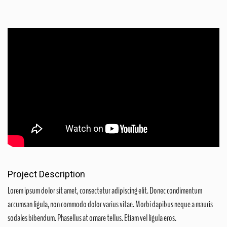
Project Description
Lorem ipsum dolor sit amet, consectetur adipiscing elit. Donec condimentum
accumsan ligula, non commodo dolor varius vitae. Morbi dapibus neque a mauris
sodales bibendum. Phasellus at ornare tellus. Etiam vel ligula eros.