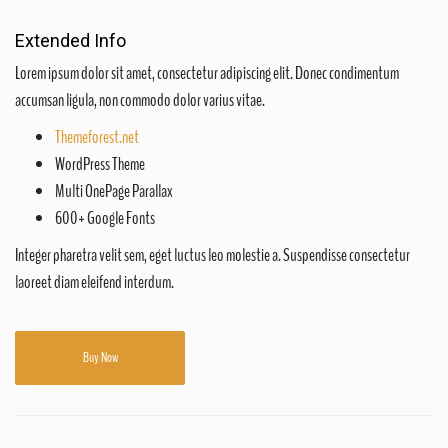
Extended Info
Lorem ipsum dolor sit amet, consectetur adipiscing elit. Donec condimentum
accumsan ligula, non commodo dolor varius vitae.
Themeforest.net
WordPress Theme
Multi OnePage Parallax
600+ Google Fonts
Integer pharetra velit sem, eget luctus leo molestie a. Suspendisse consectetur
laoreet diam eleifend interdum.
Buy Now