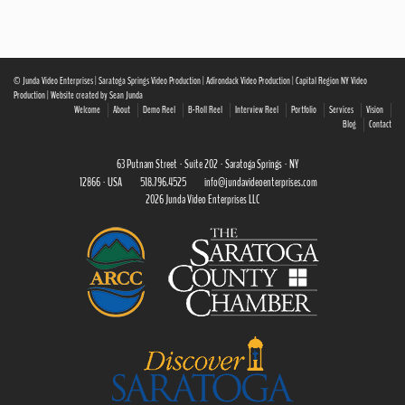
© Junda Video Enterprises | Saratoga Springs Video Production | Adirondack Video Production | Capital Region NY Video
Production | Website created by Sean Junda
Welcome
About
Demo Reel
B-Roll Reel
Interview Reel
Portfolio
Services
Vision
Blog
Contact
63 Putnam Street · Suite 202 · Saratoga Springs · NY
12866 · USA
518.796.4525
info@jundavideoenterprises.com
2026 Junda Video Enterprises LLC